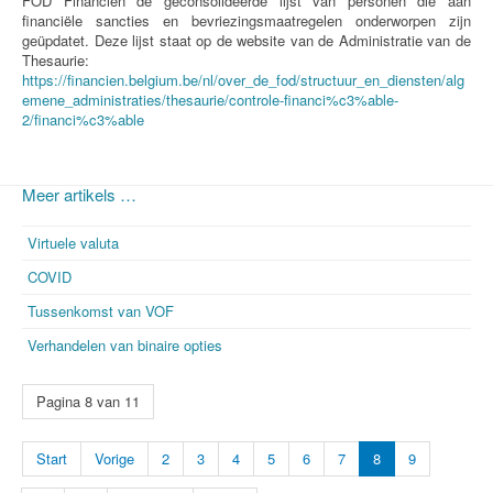
FOD Financiën de geconsolideerde lijst van personen die aan
financiële sancties en bevriezingsmaatregelen onderworpen zijn
geüpdatet. Deze lijst staat op de website van de Administratie van de
Thesaurie:
https://financien.belgium.be/nl/over_de_fod/structuur_en_diensten/alg
emene_administraties/thesaurie/controle-financi%c3%able-
2/financi%c3%able
Meer artikels …
Virtuele valuta
COVID
Tussenkomst van VOF
Verhandelen van binaire opties
Pagina 8 van 11
Start
Vorige
2
3
4
5
6
7
8
9