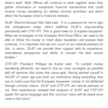
other’s work. Both Offices will continue to work together when they
gather information on suspicious financial transactions that could
involve money laundering (or related criminal activities) and which
affect the European Union’s financial interests.
OLAF Director-General Ville Itälä said:
‘’It is a pleasure for me to sign
this arrangement today, which reaffirms OLAF’s long-standing
partnership with CTIF-CFI. This is good news for European taxpayers.
When we investigate at the European Anti-Fraud Office, we need to be
able to follow the money to track down fraudsters and expose their
schemes. It is important that we can count on our national partners for
this. In return, OLAF can provide them support with its experience,
international perspective and ability to connect the dots across
borders.’’
CTIF-CFI President Philippe de Koster said:
‘’To combat money
laundering efficiently, we need to find as many synergies as possible
with all services that share this same goal. Having worked myself in
UCLAF 27 years ago and both our institutions doing everything they
can to make sure that the European taxpayers’ money is not deflected
through criminal means, OLAF and CTIF-CFI are natural partners to
me. Past experiences showed that analysts of OLAF and CTIF-CFI
speak the same language and this common voice will be heard even
more in the future.”