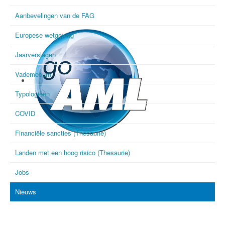
Aanbevelingen van de FAG
Europese wetgeving
Jaarverslagen
Vademecum
Typologieën
COVID
Financiële sancties (Thesaurie)
goAML
Landen met een hoog risico (Thesaurie)
Jobs
Nieuws