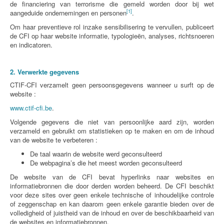
de financiering van terrorisme die gemeld worden door bij wet
[1]
aangeduide ondernemingen en personen
.
Om haar preventieve rol inzake sensibilisering te vervullen, publiceert
de CFI op haar website informatie, typologieën, analyses, richtsnoeren
en indicatoren.
2. Verwerkte gegevens
CTIF-CFI verzamelt geen persoonsgegevens wanneer u surft op de
website :
www.ctif-cfi.be
.
Volgende gegevens die niet van persoonlijke aard zijn, worden
verzameld en gebruikt om statistieken op te maken en om de inhoud
van de website te verbeteren :
De taal waarin de website werd geconsulteerd
De webpagina’s die het meest worden geconsulteerd
De website van de CFI bevat hyperlinks naar websites en
informatiebronnen die door derden worden beheerd. De CFI beschikt
voor deze sites over geen enkele technische of inhoudelijke controle
of zeggenschap en kan daarom geen enkele garantie bieden over de
volledigheid of juistheid van de inhoud en over de beschikbaarheid van
de websites en informatiebronnen.