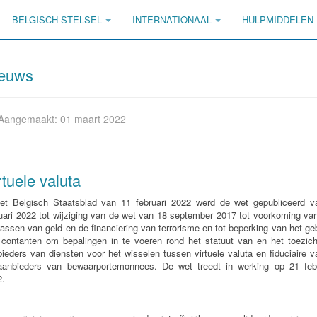
BELGISCH STELSEL
INTERNATIONAAL
HULPMIDDELEN
euws
Aangemaakt: 01 maart 2022
rtuele valuta
het Belgisch Staatsblad van 11 februari 2022 werd de wet gepubliceerd v
uari 2022 tot wijziging van de wet van 18 september 2017 tot voorkoming va
assen van geld en de financiering van terrorisme en tot beperking van het ge
 contanten om bepalingen in te voeren rond het statuut van en het toezich
ieders van diensten voor het wisselen tussen virtuele valuta en fiduciaire v
aanbieders van bewaarportemonnees. De wet treedt in werking op 21 febr
2.