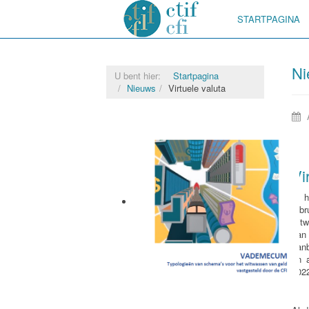
STARTPAGINA
Ni
U bent hier:
Startpagina
Nieuws
Virtuele valuta
Vi
In 
febr
witw
van
aanb
en 
202
Vademecum