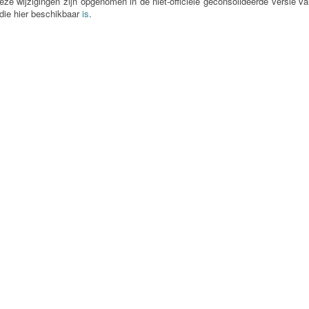
eze wijzigingen zijn opgenomen in de niet-officiële geconsolideerde versie v
die hier beschikbaar
is
.