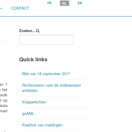
Selecteer uw taal
NL
FR
EN
CONTACT
Zoeken...
Quick links
Wet van 18 september 2017
an 1
Richtsnoeren voor de onderworpen
n het
entiteiten
bruik
t op
Knipperlichten
aluta
uari
goAML
Kwaliteit van meldingen