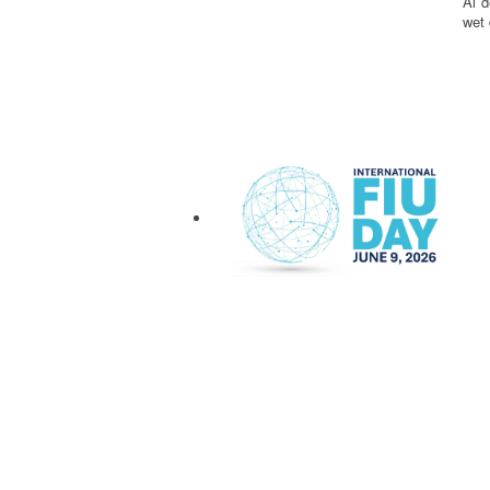
Al d
wet 
International FIU Day