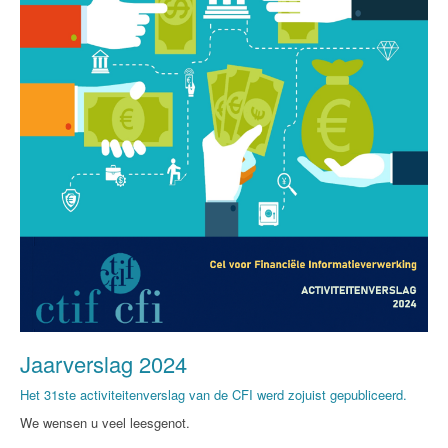
Jaarverslag 2024
Het 31ste activiteitenverslag van de CFI werd zojuist gepubliceerd.
We wensen u veel leesgenot.