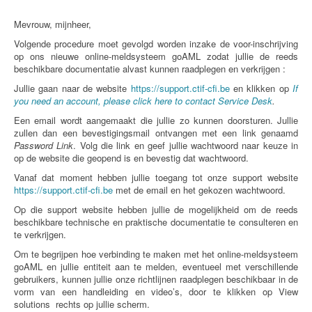
Mevrouw, mijnheer,
Volgende procedure moet gevolgd worden inzake de voor-inschrijving
op ons nieuwe online-meldsysteem goAML zodat jullie de reeds
beschikbare documentatie alvast kunnen raadplegen en verkrijgen :
Jullie gaan naar de website
https://support.ctif-cfi.be
en klikken op
If
you need an account, please click here to contact Service Desk
.
Een email wordt aangemaakt die jullie zo kunnen doorsturen. Jullie
zullen dan een bevestigingsmail ontvangen met een link genaamd
Password Link
. Volg die link en geef jullie wachtwoord naar keuze in
op de website die geopend is en bevestig dat wachtwoord.
Vanaf dat moment hebben jullie toegang tot onze support website
https://support.ctif-cfi.be
met de email en het gekozen wachtwoord.
Op die support website hebben jullie de mogelijkheid om de reeds
beschikbare technische en praktische documentatie te consulteren en
te verkrijgen.
Om te begrijpen hoe verbinding te maken met het online-meldsysteem
goAML en jullie entiteit aan te melden, eventueel met verschillende
gebruikers, kunnen jullie onze richtlijnen raadplegen beschikbaar in de
vorm van een handleiding en video’s, door te klikken op View
solutions rechts op jullie scherm.