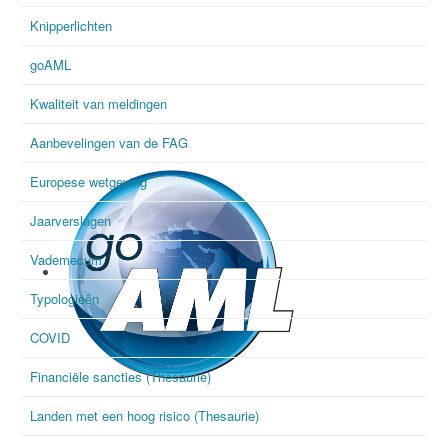
Knipperlichten
goAML
Kwaliteit van meldingen
Aanbevelingen van de FAG
Europese wetgeving
Jaarverslagen
Vademecum
Typologieën
COVID
Financiële sancties (Thesaurie)
goAML
Landen met een hoog risico (Thesaurie)