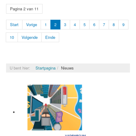
Pagina 2 van 11
Start
Vorige
1
2
3
4
5
6
7
8
9
10
Volgende
Einde
U bent hier:
Startpagina
Nieuws