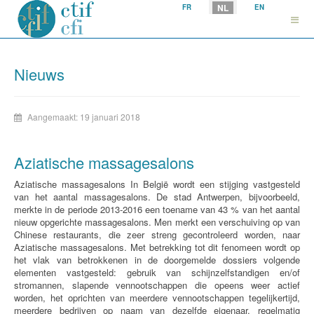
Selecteer uw taal
NL
FR
EN
Nieuws
Aangemaakt: 19 januari 2018
Aziatische massagesalons
Aziatische massagesalons In België wordt een stijging vastgesteld
van het aantal massagesalons. De stad Antwerpen, bijvoorbeeld,
merkte in de periode 2013-2016 een toename van 43 % van het aantal
nieuw opgerichte massagesalons. Men merkt een verschuiving op van
Chinese restaurants, die zeer streng gecontroleerd worden, naar
Aziatische massagesalons. Met betrekking tot dit fenomeen wordt op
het vlak van betrokkenen in de doorgemelde dossiers volgende
elementen vastgesteld: gebruik van schijnzelfstandigen en/of
stromannen, slapende vennootschappen die opeens weer actief
worden, het oprichten van meerdere vennootschappen tegelijkertijd,
meerdere bedrijven op naam van dezelfde eigenaar, regelmatig