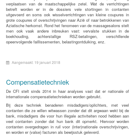
verplaatsen van de maatschappelijke zetel. Wat de verrichtingen
betreft worden er in de dossiers vele stortingen in contanten
uitgevoerd en soms ook wisselverrichtingen van kleine coupures in
grote coupures of overschrijvingen naar Azië of naar betrokkenen van
Aziatische herkomst. Rond het fenomeen van de massagesalons stelt
men ook vaak andere inbreuken vast: vervalste stukken in de
boekhouding, achterstallige RSZ-betalingen, verschillende
opeenvolgende faillissementen, belastingontduiking, enz.
Aangemaakt: 19 januari 2018
Compensatietechniek
De CFI stelt sinds 2014 in haar analyses vast dat er nationale of
internationale compensatietechnieken worden gebruikt.
Bij deze techniek benaderen misdadigers/oplichters, met veel
contanten die ze willen witwassen zonder dat dit argwaan wekt bij de
bank, misdadigers die voor hun illegale activiteiten nood hebben aan
veel contanten zonder dat hun bank dit opmerkt. Hiervoor worden
contanten overgedragen in ruil voor (inter)nationale overschrijvingen,
en worden er (valse) facturen als bewijsstuk geleverd.