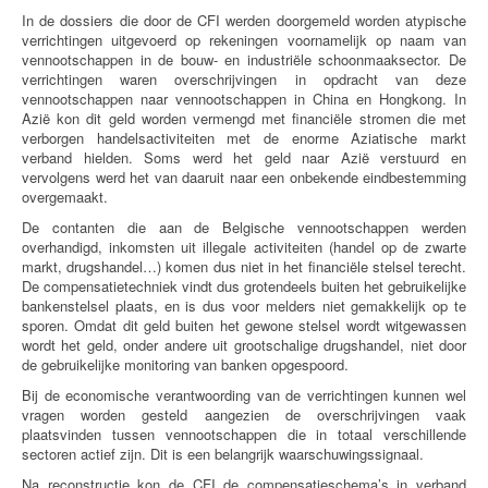
In de dossiers die door de CFI werden doorgemeld worden atypische
verrichtingen uitgevoerd op rekeningen voornamelijk op naam van
vennootschappen in de bouw- en industriële schoonmaaksector. De
verrichtingen waren overschrijvingen in opdracht van deze
vennootschappen naar vennootschappen in China en Hongkong. In
Azië kon dit geld worden vermengd met financiële stromen die met
verborgen handelsactiviteiten met de enorme Aziatische markt
verband hielden. Soms werd het geld naar Azië verstuurd en
vervolgens werd het van daaruit naar een onbekende eindbestemming
overgemaakt.
De contanten die aan de Belgische vennootschappen werden
overhandigd, inkomsten uit illegale activiteiten (handel op de zwarte
markt, drugshandel…) komen dus niet in het financiële stelsel terecht.
De compensatietechniek vindt dus grotendeels buiten het gebruikelijke
bankenstelsel plaats, en is dus voor melders niet gemakkelijk op te
sporen. Omdat dit geld buiten het gewone stelsel wordt witgewassen
wordt het geld, onder andere uit grootschalige drugshandel, niet door
de gebruikelijke monitoring van banken opgespoord.
Bij de economische verantwoording van de verrichtingen kunnen wel
vragen worden gesteld aangezien de overschrijvingen vaak
plaatsvinden tussen vennootschappen die in totaal verschillende
sectoren actief zijn. Dit is een belangrijk waarschuwingssignaal.
Na reconstructie kon de CFI de compensatieschema’s in verband