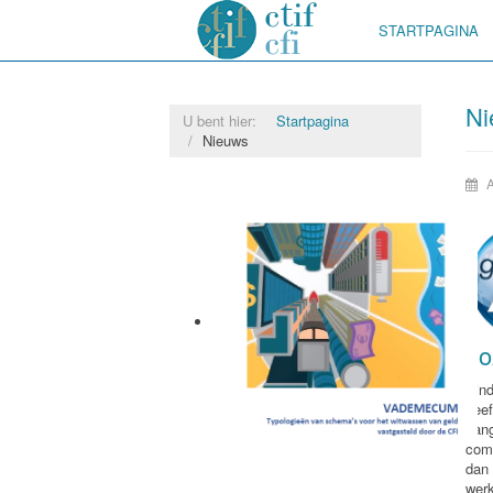
STARTPAGINA
Ni
U bent hier:
Startpagina
Nieuws
g
Sin
hee
aan
com
Vademecum
dan
wer