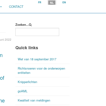
Selecteer uw taal
NL
FR
EN
CONTACT
Zoeken...
uni 2022
Quick links
in
Wet van 18 september 2017
Richtsnoeren voor de onderworpen
entiteiten
of
Knipperlichten
goAML
the
Kwaliteit van meldingen