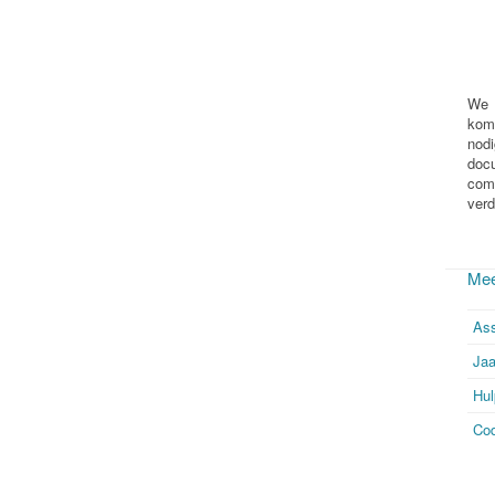
We
kom
nod
docu
com
verd
Mee
Ass
Jaa
Hul
Cod