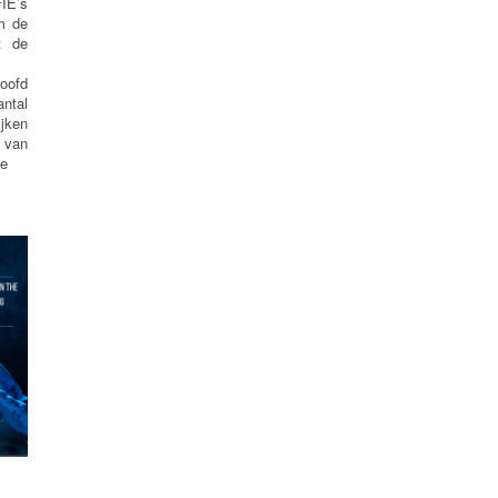
IE’s
m de
t de
hoofd
antal
jken
 van
de