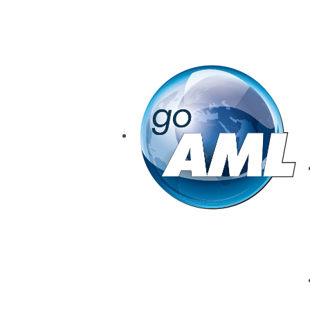
goAML