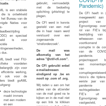
gebruikt, vermoedelijk
icatie
.
Pandemic)
met de bedoeling
ML is een stabiele
oplichting (
phishing
) te
De CFI heeft in 
l die is ontwikkeld
plegen.
meegewerkt aan
r het Bureau van de
project van
De CFI werd in kennis
enigde Naties voor
Egmontgroep ove
gesteld van een mail
rugs- en
rol van FIE’s bi
die in haar naam werd
aadbestrijding
bestrijding van
verstuurd over een
ODC) en speciaal
witwassen van 
zogenaamde
doeld is voor
voortkomend 
“strafonderzoek”.
nciële
corruptie in de co
chtingeneenheden,
De mail was
van de COVID-
s dus.
afkomstig van het
pandemie. 
adres "@ctif-cfi.com".
ML biedt veel FIU-
projectrapport b
cifieke voordelen
een momentopn
De CFI gebruikt enkel
belangrijk zijn voor
van 
e-mailadressen
efficiënte werking,
corruptiegerelateer
eindigend op
.be
en
ar ook voor de
risico’s die tijden
nooit op
.com
of
.org
.
ders biedt goAML
eerste jaar va
uitgang:
Wij raden u aan om het
pandemie 
adres van de afzender
rechtsgebieden
deze technologie
van de mail goed na te
FIE’s uit
maakt immers
kijken en in de mail niet
Egmontgroep we
met een modern
op een link te klikken
vastgesteld,
en een