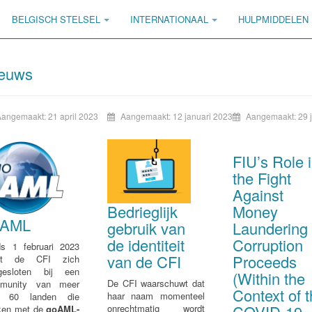
BELGISCH STELSEL
INTERNATIONAAL
HULPMIDDELEN
euws
Aangemaakt: 21 april 2023
Aangemaakt: 12 januari 2023
Aangemaakt: 29 j
FIU’s Role 
the Fight
Against
Money
Bedrieglijk
oAML
Laundering 
gebruik van
Corruption
de identiteit
ds 1 februari 2023
Proceeds
van de CFI
ft de CFI zich
gesloten bij een
(Within the
De CFI waarschuwt dat
munity van meer
Context of 
haar naam momenteel
 60 landen die
COVID-19
onrechtmatig wordt
ken met de
goAML-