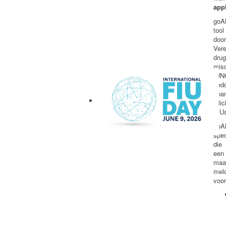
appl
goA
too
doo
Ver
d
misd
(UN
be
fina
inli
FIU
goA
spe
International FIU Day
die 
een 
ma
mel
voor