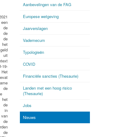
Aanbevelingen van de FAG
Europese wetgeving
2021
 een
 de
Jaarverslagen
r de
j de
Vademecum
 het
geld
Typologieën
uit
ntext
COVID
19-
Het
Financiële sancties (Thesaurie)
evat
ame
Landen met een hoog risico
de
(Thesaurie)
de
s het
n de
Jobs
in
 van
Nieuws
 de
rden
 de