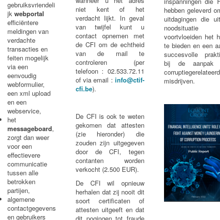
wanneer u het adres
inspanningen die F
gebruiksvriendeli
niet kent of het
hebben geleverd o
jk
webportal
verdacht lijkt. In geval
uitdagingen die ui
efficiëntere
van twijfel kunt u
noodsituatie
meldingen van
contact opnemen met
voortvloeiden het 
verdachte
de CFI om de echtheid
te bieden en een a
transacties en
van de mail te
succesvolle prakti
feiten mogelijk
controleren (per
bij de aanpak
via een
telefoon : 02.533.72.11
corruptiegerelateer
eenvoudig
of via email :
info@ctif-
misdrijven.
webformulier,
cfi.be
).
een xml upload
en een
webservice,
De CFI is ook te weten
het
gekomen dat attesten
messageboard
,
(zie hieronder) die
zorgt dan weer
zouden zijn uitgegeven
voor een
door de CFI, tegen
effectievere
contanten worden
communicatie
verkocht (2.500 EUR).
tussen alle
betrokken
De CFI wil opnieuw
partijen,
herhalen dat zij nooit dit
algemene
soort certificaten of
contactgegevens
attesten uitgeeft en dat
en gebruikers
dit pogingen tot fraude