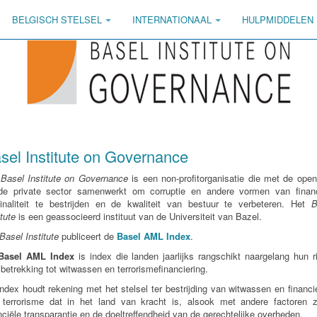
BELGISCH STELSEL
INTERNATIONAAL
HULPMIDDELEN
sel Institute on Governance
t
Basel Institute on Governance
is een non-profitorganisatie die met de ope
de private sector samenwerkt om corruptie en andere vormen van financ
minaliteit te bestrijden en de kwaliteit van bestuur te verbeteren. Het
B
itute
is een geassocieerd instituut van de Universiteit van Bazel.
Basel Institute
publiceert de
Basel AML Index
.
Basel AML Index
is index die landen jaarlijks rangschikt naargelang hun r
betrekking tot witwassen en terrorismefinanciering.
ndex houdt rekening met het stelsel ter bestrijding van witwassen en financi
 terrorisme dat in het land van kracht is, alsook met andere factoren z
nciële transparantie en de doeltreffendheid van de gerechtelijke overheden.