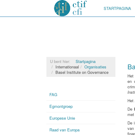
STARTPAGINA
U bent hier:
Startpagina
Ba
Internationaal
Organisaties
Basel Institute on Governance
He
en 
cri
Inst
FAG
Het
Egmontgroep
De
met 
Europese Unie
De i
van
Raad van Europa
fina