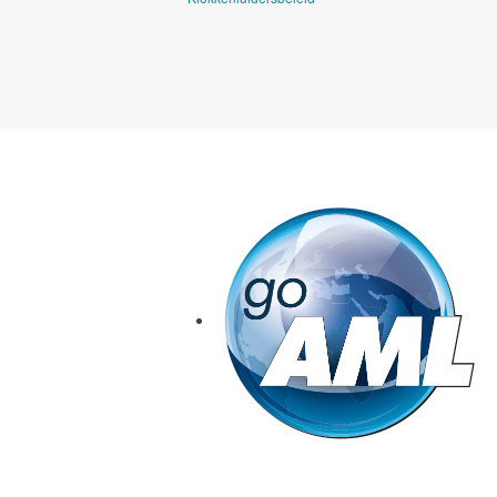
goAML