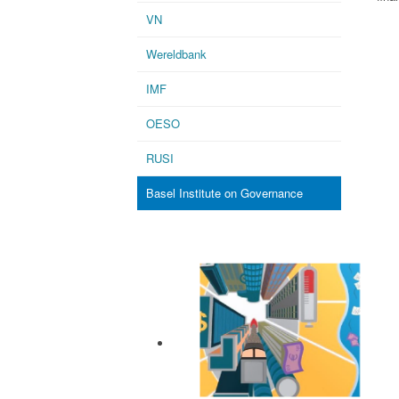
VN
Wereldbank
IMF
OESO
RUSI
Basel Institute on Governance