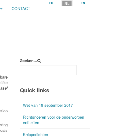
Selecteer uw taal
NL
FR
EN
CONTACT
Zoeken...
nbare
iële
asel
Quick links
Wet van 18 september 2017
isico
Richtsnoeren voor de onderworpen
entiteiten
ering
oals
Knipperlichten