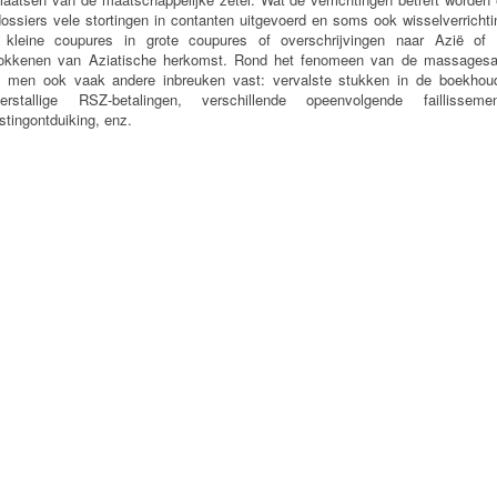
ossiers vele stortingen in contanten uitgevoerd en soms ook wisselverricht
 kleine coupures in grote coupures of overschrijvingen naar Azië of 
rokkenen van Aziatische herkomst. Rond het fenomeen van de massagesa
lt men ook vaak andere inbreuken vast: vervalste stukken in de boekhoud
terstallige RSZ-betalingen, verschillende opeenvolgende faillissemen
stingontduiking, enz.