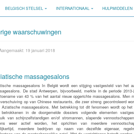
BELGISCH STELSEL
INTERNATIONAAL
HULPMIDDELEN
rige waarschuwingen
Aangemaakt: 19 januari 2018
iatische massagesalons
atische massagesalons In België wordt een stijging vastgesteld van het aa
sagesalons. De stad Antwerpen, bijvoorbeeld, merkte in de periode 2013-
 toename van 43 % van het aantal nieuw opgerichte massagesalons. Men m
verschuiving op van Chinese restaurants, die zeer streng gecontroleerd wo
r Aziatische massagesalons. Met betrekking tot dit fenomeen wordt op het 
 betrokkenen in de doorgemelde dossiers volgende elementen vastgest
ruik van schijnzelfstandigen en/of stromannen, slapende vennootschappen
ens weer actief worden, het oprichten van meerdere vennootscha
elijkertijd, meerdere bedrijven op naam van dezelfde eigenaar, regelm
laatsen van de maatschappelijke zetel. Wat de verrichtingen betreft worden 