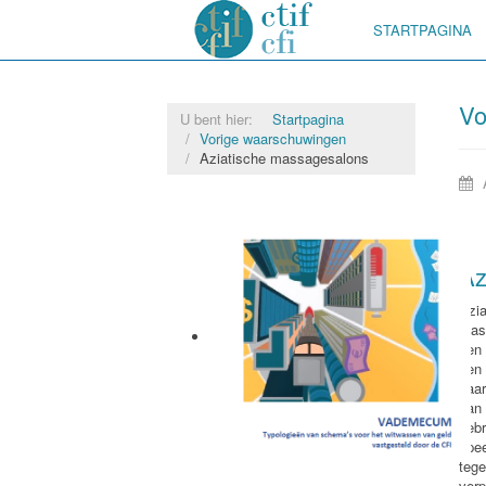
STARTPAGINA
Vo
U bent hier:
Startpagina
Vorige waarschuwingen
Aziatische massagesalons
Az
Azi
mas
een
een 
naa
van
geb
ope
teg
Vademecum
verp