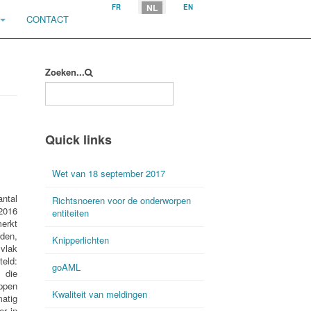
Selecteer uw taal
NL
FR
EN
CONTACT
Zoeken...
Quick links
Wet van 18 september 2017
ntal
Richtsnoeren voor de onderworpen
2016
entiteiten
erkt
rden,
Knipperlichten
vlak
eld:
goAML
 die
ppen
Kwaliteit van meldingen
atig
er in