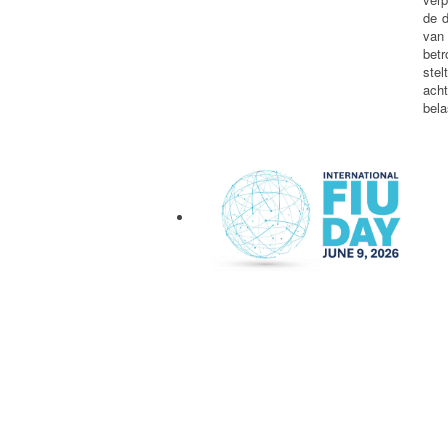
de d
van
bet
ste
ach
bela
International FIU Day