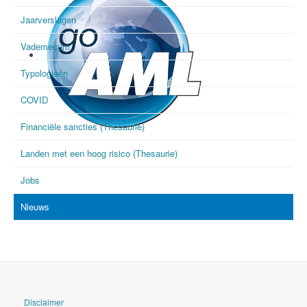
Jaarverslagen
Vademecum
Typologieën
COVID
Financiële sancties (Thesaurie)
goAML
Landen met een hoog risico (Thesaurie)
Jobs
Nieuws
Disclaimer