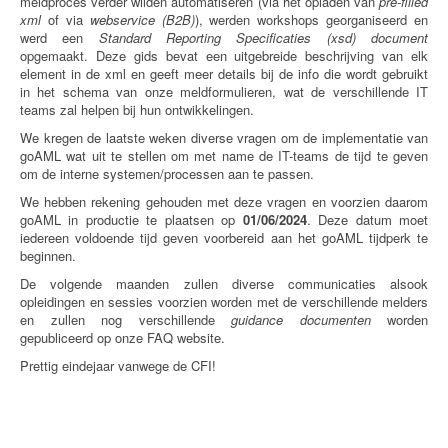
meldproces verder wilden automatiseren (via het opladen van
pre-filled
xml
of via
webservice (B2B)
), werden workshops georganiseerd en
werd een
Standard Reporting Specificaties (xsd) document
opgemaakt. Deze gids bevat een uitgebreide beschrijving van elk
element in de xml en geeft meer details bij de info die wordt gebruikt
in het schema van onze meldformulieren, wat de verschillende IT
teams zal helpen bij hun ontwikkelingen.
We kregen de laatste weken diverse vragen om de implementatie van
goAML wat uit te stellen om met name de IT-teams de tijd te geven
om de interne systemen/processen aan te passen.
We hebben rekening gehouden met deze vragen en voorzien daarom
goAML in productie te plaatsen op
01/06/2024
. Deze datum moet
iedereen voldoende tijd geven voorbereid aan het goAML tijdperk te
beginnen.
De volgende maanden zullen diverse communicaties alsook
opleidingen en sessies voorzien worden met de verschillende melders
en zullen nog verschillende
guidance documenten
worden
gepubliceerd op onze FAQ website.
Prettig eindejaar vanwege de CFI!