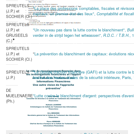
SPREUTELS
"La place des professions comptables, fiscales et révisoral
(J.P.) et
capitaux: un premier état des lieux",
Comptabilité et fiscal
SCOHIER (Cl.)
SPREUTELS
(J.P.) et
"Un nouveau pas dans la lutte contre le blanchiment",
Bull
GRIJSEELS
verder in de strijd tegen het witwassen",
R.D.C. / T.B.H.
, 
The case of money laundering Real
(C.)
administrative procedure used in the
SPREUTELS
detection of fraudulent transactions
(J.P.) et
"
La prévention du blanchiment de capitaux: évolutions ré
Philippe de KOSTER et Marc PENNA
SCOHIER (Cl.)
SPREUTELS
"Le Groupe d'action financière (GAFI) et la lutte contre le
(J.P.)
Institut des hautes études de la sécurité intérieure, Paris
DE
MUELENAERE
"Lutte contre le blanchiment d'argent: perspectives d'aveni
(Ph.)