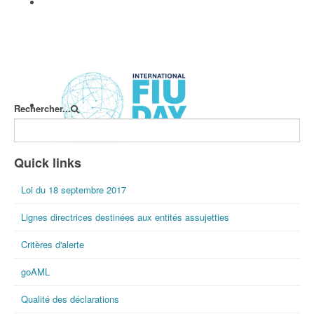
Les flux financiers illégaux de
blanchiment de capitaux en relation
avec le trafic d'êtres humains, de
migrants et l'exploitation de main
d'oeuvre clandestine
Jean-Claude DELEPIERE, Philippe de
KOSTER, Marc PENNA
Rechercher...
International FIU Day
Quick links
Loi du 18 septembre 2017
Lignes directrices destinées aux entités assujetties
Critères d'alerte
goAML
Qualité des déclarations