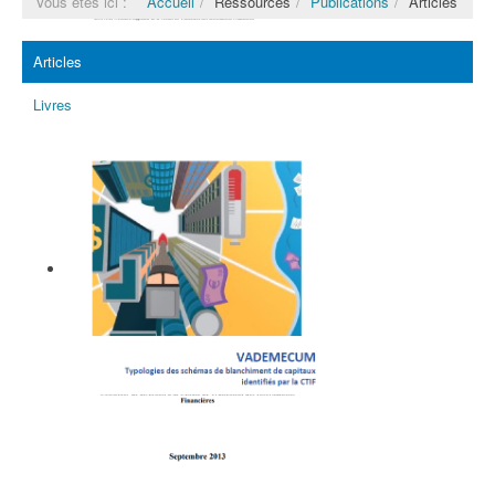
Vous êtes ici :
Accueil
Ressources
Publications
Articles
Le rôle du renseignement financier
Articles
dans les investigations financières et
l’apport de la Cellule de Traitement
Livres
des Informations Financières
Marc PENNA, Nathalie LAUKENS, Kris
MESKENS, Pierre HENRARD
Vademecum