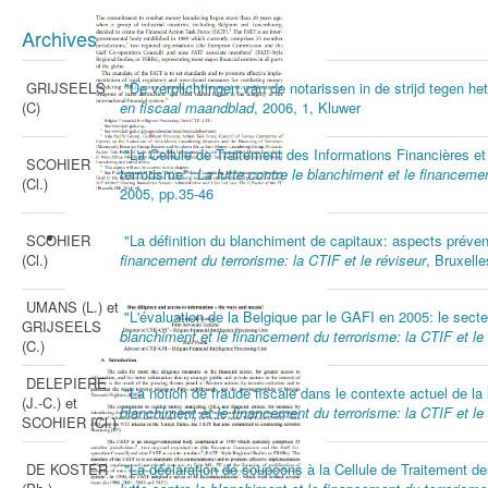
Archives
GRIJSEELS
"De verplichtingen van de notarissen in de strijd tegen he
(C)
en fiscaal maandblad
, 2006, 1, Kluwer
"La Cellule de Traitement des Informations Financières et
SCOHIER
terrorisme",
La lutte contre le blanchiment et le financemen
(Cl.)
2005, pp.35-46
The ‘Pre-investigative’ Role of
SCOHIER
"La définition du blanchiment de capitaux: aspects prévent
Financial Intelligence Units in
(Cl.)
financement du terrorisme: la CTIF et le réviseur
, Bruxelle
Recovering Assets
UMANS (L.) et
Marc PENNA
"L'évaluation de la Belgique par le GAFI en 2005: le sect
GRIJSEELS
blanchiment et le financement du terrorisme: la CTIF et le
(C.)
DELEPIERE
"La notion de fraude fiscale dans le contexte actuel de la
(J.-C.) et
blanchiment et le financement du terrorisme: la CTIF et le
SCOHIER (Cl.)
DE KOSTER
"La déclaration de soupçons à la Cellule de Traitement d