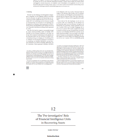
Het preventief antiwitwasdispositief in
een nieuw kleedje
Caty GRIJSEELS