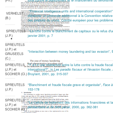
(Ph.)
lutte contre le blanchiment et le financement du terrorisme:
"Financial intelligence units and international cooperation
VERHELST
d'élaborer un protocole additionnel à la Convention relative
(B.)
des produits du crime, Comité européen pour les problèmes
SPREUTELS
"La lutte contre le blanchiment de capitaux ou le refus d'
(J.P.)
janvier 2001, p. 7
Due diligence and access to
information – the ways and means
SPREUTELS
(J.P.) et
Philippe de KOSTER et Marc PENNA
"Interaction between money laundering and tax evasion", 
GRIJSEELS
(C.)
SPREUTELS
"Y a-t-il une interaction entre la lutte contre la fraude fisca
(J.P.) et
international?", in
Les paradis fiscaux et l'évasion fiscale
,
SCOHIER (Cl.)
Bruylant, 2001, pp. 315-337
SPREUTELS
"Blanchiment et fraude fiscale grave et organisée",
Face à
(J.P.)
153-178
SPREUTELS
"La Cellule de traitement des informations financières et 
(J.P.) et
pénitentiaire et de droit pénal
, 2000, pp. 362-381
SCOHIER (Cl.)