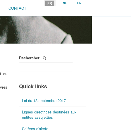
Sélectionnez votre langue
FR
NL
EN
CONTACT
Rechercher...
nt du
Quick links
ivres
Loi du 18 septembre 2017
Lignes directrices destinées aux
entités assujetties
Critères d'alerte