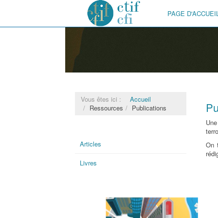
PAGE D'ACCUEI
Vous êtes ici :
Accueil
Pu
Ressources
Publications
Une 
terr
Articles
On t
rédi
Livres