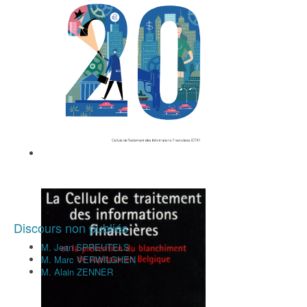
Le Livre blanc de l'argent noir
Discours non publiés
M. Jean SPREUTELS
M. Marc VERWILGHEN
M. Alain ZENNER