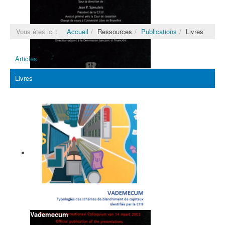
Vous êtes ici :
Accueil
Ressources
Publications
Livres
Articles
Livres
La Cellule de traitement des
informations financières et la
prévention du blanchiment de
capitaux en Belgique
Vademecum