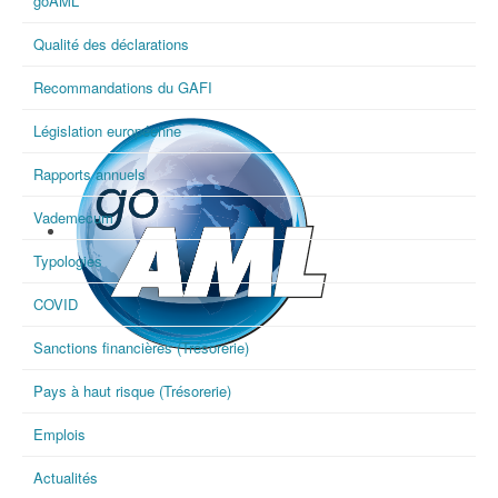
goAML
Qualité des déclarations
Recommandations du GAFI
Législation européenne
Rapports annuels
Vademecum
Typologies
COVID
Sanctions financières (Trésorerie)
goAML
Pays à haut risque (Trésorerie)
Emplois
Actualités