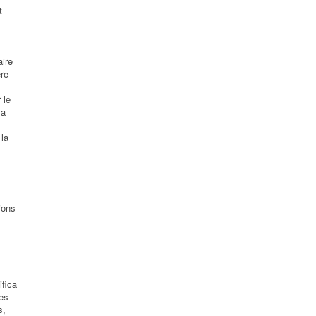
t
ire
re
 le
la
 la
ions
ifica
des
s,