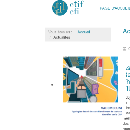
PAGE D'ACCUEI
Ac
Vous êtes ici :
Accueil
Actualités
C
As
Re
Th
FI
L'ob
de
prin
ens
meil
Vademecum
des
rep