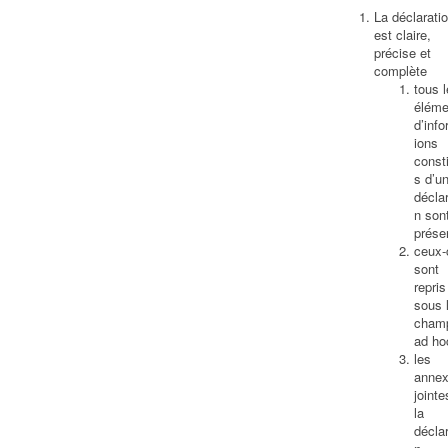
La déclarati
est claire,
précise et
complète
tous 
éléme
d’info
ions
consti
s d’u
déclar
n son
prése
ceux-
sont
repris
sous 
cham
ad ho
les
anne
jointe
la
déclar