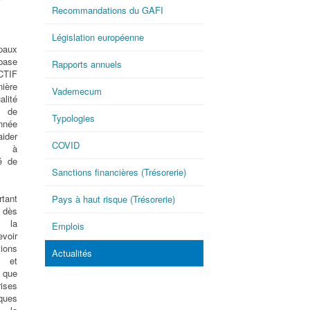
Recommandations du GAFI
Législation européenne
ipaux
base
Rapports annuels
TIF
ière
Vademecum
lité
n de
Typologies
nnée
aider
COVID
s à
té de
Sanctions financières (Trésorerie)
rtant
Pays à haut risque (Trésorerie)
, dès
e la
Emplois
voir
ons
Actualités
s et
 que
rises
ques