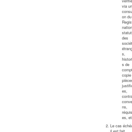
vérifi
via u
consul
on du
Regis
nation
statut
des
socié
étran
s,
histor
s de
compt
copie
pièce
justifi
es,
contra
conve
ns,
réquis
es, et
Le cas échéa
il est fait