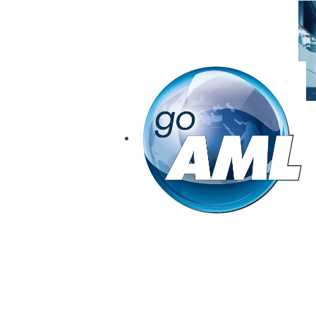
goAML