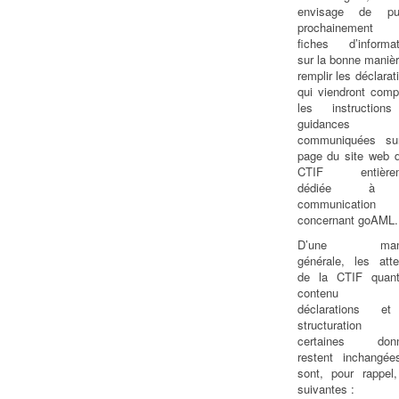
envisage de pub
prochainement
fiches d’informat
sur la bonne maniè
remplir les déclarat
qui viendront comp
les instruction
guidances d
communiquées su
page du site web d
CTIF entièrem
dédiée à 
communication
concernant goAML.
D’une mani
générale, les atte
de la CTIF quan
contenu d
déclarations e
structuration
certaines don
restent inchangée
sont, pour rappel,
suivantes :