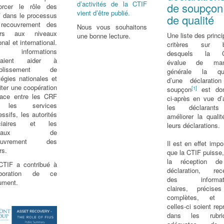
d’activités de la CTIF
de soupçon
forcer le rôle des
vient d’être publié.
 dans le processus
de qualité
recouvrement des
Nous vous souhaitons
irs aux niveaux
Une liste des princ
une bonne lecture.
onal et international.
critères sur 
s informations
desquels la C
raient aider à
évalue de man
tablissement de
générale la qua
tégies nationales et
d’une déclaratio
liter une coopération
[1]
soupçon
est do
icace entre les CRF
ci-après en vue d’
 les services
les déclarant
essifs, les autorités
améliorer la quali
iciaires et les
leurs déclarations.
ureaux de
couvrement des
Il est en effet impo
rs.
que la CTIF puisse
la réception d
CTIF a contribué à
déclaration, rece
laboration de ce
des informati
ument.
claires, précise
complètes, et
celles-ci soient rep
dans les rubri