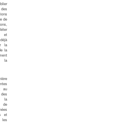
lier
 des
ions
re de
ions,
léter
s et
éjà
r la
e la
ent
la
ère
ntes
t au
es
t la
 de
nées
s et
 les