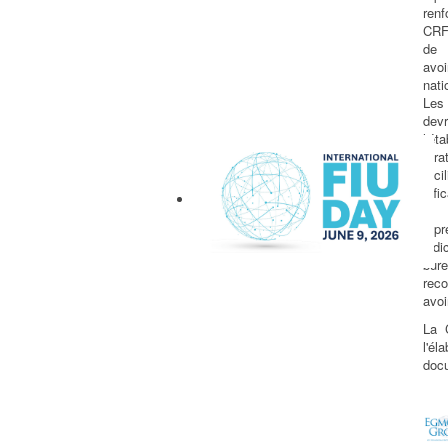
ren
CRF
de 
avo
nati
Le
dev
l'é
stra
faci
eff
et
répr
jud
b
International FIU Day
re
avoi
La 
l'é
doc