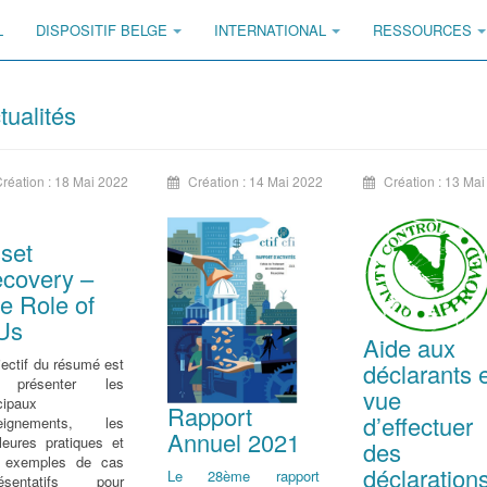
L
DISPOSITIF BELGE
INTERNATIONAL
RESSOURCES
tualités
réation : 18 Mai 2022
Création : 14 Mai 2022
Création : 13 Ma
set
covery –
e Role of
Us
Aide aux
jectif du résumé est
déclarants 
 présenter les
vue
cipaux
Rapport
d’effectuer
eignements, les
Annuel 2021
leures pratiques et
des
 exemples de cas
déclaration
Le 28ème rapport
résentatifs pour