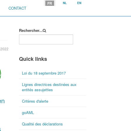
Sélectionnez votre langue
FR
NL
EN
CONTACT
Rechercher...
i 2022
Quick links
Loi du 18 septembre 2017
Lignes directrices destinées aux
entités assujetties
en
Critères d'alerte
goAML
Qualité des déclarations
s