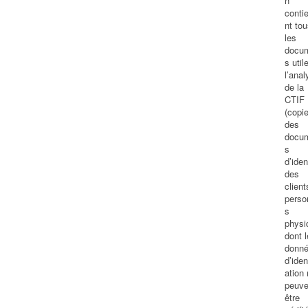
n
conti
nt tou
les
docu
s util
l’anal
de la
CTIF
(copi
des
docu
s
d’iden
des
client
perso
s
physi
dont 
donn
d’iden
ation
peuve
être