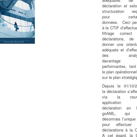
adéquates de
déclaration et sel
structuration req
pour certai
données. Ceci pe
à la CTIF d’effectu
filtrage correct
déclarations, de 
donner une orienta
adéquate et d’effe
des analy
davantage
performantes, tant
le plan opérationne
sur le plan stratégi
Depuis le 01/10/2
la déclaration s’eff
via la nouve
application
déclaration en l
goAML, qui 
désormais l’unique 
pour effectuer
déclarations à la 
A cet égard, la 