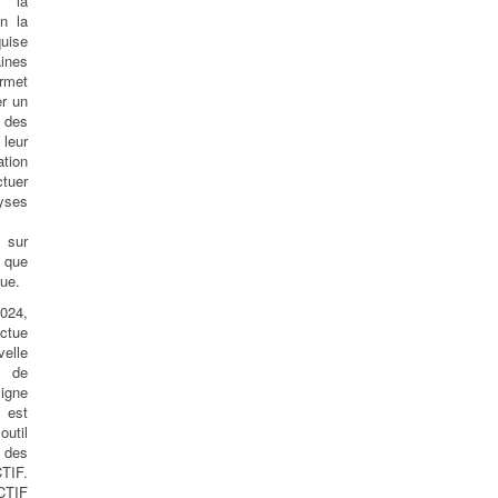
 la
on la
uise
nes
rmet
er un
 des
leur
tion
ctuer
ses
 sur
l que
que.
024,
ectue
lle
 de
igne
est
outil
 des
CTIF.
CTIF