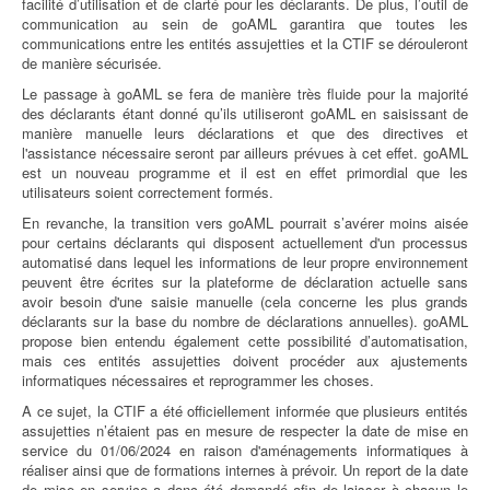
facilité d’utilisation et de clarté pour les déclarants. De plus, l’outil de
communication au sein de goAML garantira que toutes les
communications entre les entités assujetties et la CTIF se dérouleront
de manière sécurisée.
Le passage à goAML se fera de manière très fluide pour la majorité
des déclarants étant donné qu’ils utiliseront goAML en saisissant de
manière manuelle leurs déclarations et que des directives et
l'assistance nécessaire seront par ailleurs prévues à cet effet. goAML
est un nouveau programme et il est en effet primordial que les
utilisateurs soient correctement formés.
En revanche, la transition vers goAML pourrait s’avérer moins aisée
pour certains déclarants qui disposent actuellement d'un processus
automatisé dans lequel les informations de leur propre environnement
peuvent être écrites sur la plateforme de déclaration actuelle sans
avoir besoin d'une saisie manuelle (cela concerne les plus grands
déclarants sur la base du nombre de déclarations annuelles). goAML
propose bien entendu également cette possibilité d’automatisation,
mais ces entités assujetties doivent procéder aux ajustements
informatiques nécessaires et reprogrammer les choses.
A ce sujet, la CTIF a été officiellement informée que plusieurs entités
assujetties n’étaient pas en mesure de respecter la date de mise en
service du 01/06/2024 en raison d'aménagements informatiques à
réaliser ainsi que de formations internes à prévoir. Un report de la date
de mise en service a donc été demandé afin de laisser à chacun le