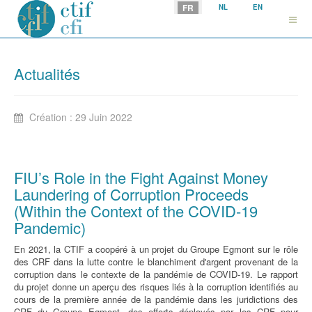
Sélectionnez votre langue
FR
NL
EN
Actualités
Création : 29 Juin 2022
FIU’s Role in the Fight Against Money
Laundering of Corruption Proceeds
(Within the Context of the COVID-19
Pandemic)
En 2021, la CTIF a coopéré à un projet du Groupe Egmont sur le rôle
des CRF dans la lutte contre le blanchiment d'argent provenant de la
corruption dans le contexte de la pandémie de COVID-19. Le rapport
du projet donne un aperçu des risques liés à la corruption identifiés au
cours de la première année de la pandémie dans les juridictions des
CRF du Groupe Egmont, des efforts déployés par les CRF pour